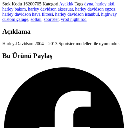
Stok Kodu
16200705
Kategori
Ayaklık
Tags
dyna
,
harley akü
,
harley bakım
,
harley davidson aksesuar
,
harley davidson egzoz
,
harley davidson hava filtresi
,
harley davidson istanbul
,
highway
custom garage
,
softail
,
sportster
,
vrod night rod
Açıklama
Harley-Davidson 2004 – 2013 Sportster modelleri ile uyumludur.
Bu Ürünü Paylaş