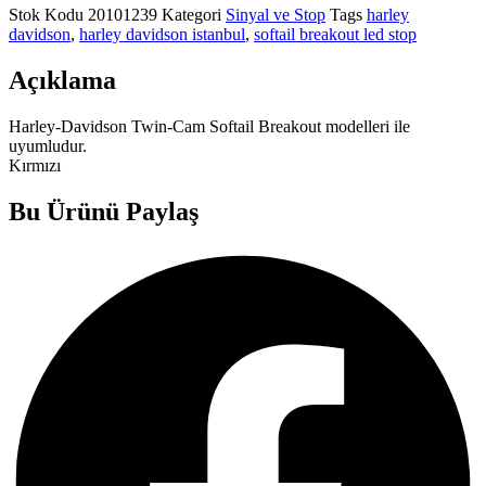
Stok Kodu
20101239
Kategori
Sinyal ve Stop
Tags
harley
davidson
,
harley davidson istanbul
,
softail breakout led stop
Açıklama
Harley-Davidson Twin-Cam Softail Breakout modelleri ile
uyumludur.
Kırmızı
Bu Ürünü Paylaş