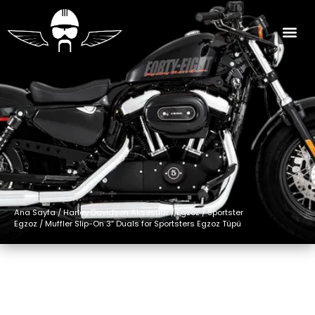
Ana Sayfa
/
Harley Davidson Aksesuar
/
Egzoz
/
Sportster
Egzoz
/ Muffler Slip-On 3″ Duals for Sportsters Egzoz Tüpü